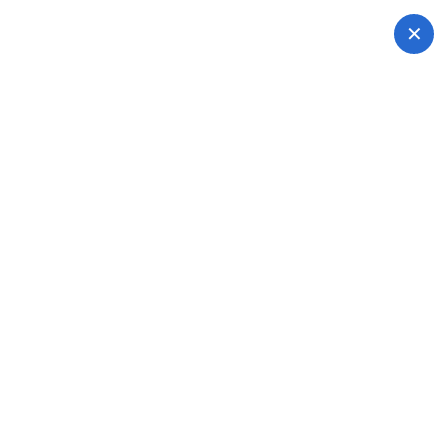
登录平台
✕
标签云列表
按标签聚合浏览相关文章
《流浪地球3》制作投入对比好莱坞，视觉奇观差距分