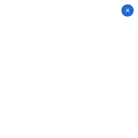
✕
台
影视中心
联系我们
登录平台